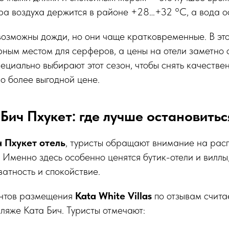
ра воздуха держится в районе +28…+32 °C, а вода ос
возможны дожди, но они чаще кратковременные. В эт
рным местом для серферов, а цены на отели заметно 
ециально выбирают этот сезон, чтобы снять качеств
о более выгодной цене.
Бич Пхукет: где лучше остановитьс
ч Пхукет отель
, туристы обращают внимание на рас
. Именно здесь особенно ценятся бутик-отели и виллы
ватность и спокойствие.
антов размещения
Kata White Villas
по отзывам счита
пляже Ката Бич. Туристы отмечают: