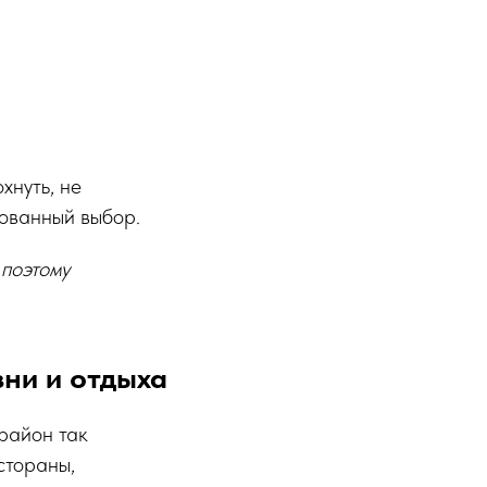
хнуть, не
нованный выбор.
 поэтому
зни и отдыха
 район так
стораны,