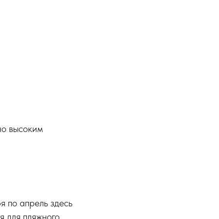
но высоким
я по апрель здесь
я для пляжного