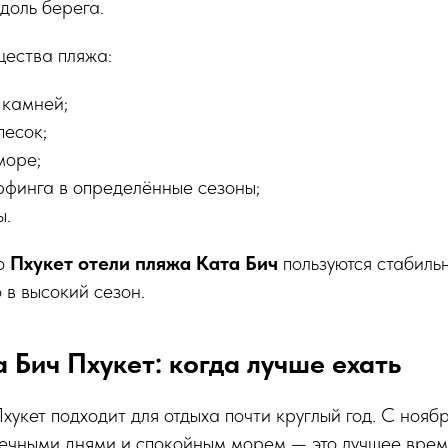
вдоль берега.
ества пляжа:
 камней;
песок;
море;
рфинга в определённые сезоны;
ы.
то
Пхукет отели пляжа Ката Бич
пользуются стабиль
 в высокий сезон.
 Бич Пхукет: когда лучше ехать
хукет подходит для отдыха почти круглый год. С ноябр
нечными днями и спокойным морем — это лучшее врем