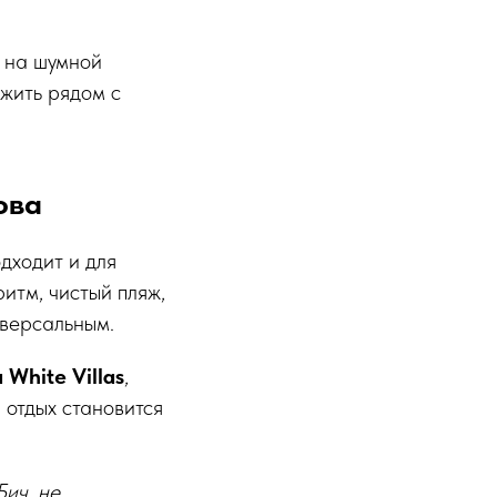
е на шумной
 жить рядом с
ова
одходит и для
итм, чистый пляж,
иверсальным.
 White Villas
,
 отдых становится
Бич, не