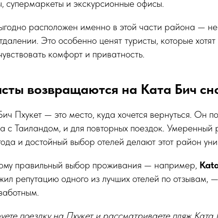
, супермаркеты и экскурсионные офисы.
 выгодно расположен именно в этой части района — н
отдалении. Это особенно ценят туристы, которые хотят
чувствовать комфорт и приватность.
исты возвращаются на Ката Бич сн
ич Пхукет — это место, куда хочется вернуться. Он п
а с Таиландом, и для повторных поездок. Умеренный р
ода и достойный выбор отелей делают этот район ун
этому правильный выбор проживания — например,
Kata
жил репутацию одного из лучших отелей по отзывам, —
заботным.
уете поездку на Пхукет и рассматриваете пляж Ката 