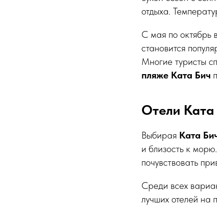
отдыха. Температу
С мая по октябрь 
становится популя
Многие туристы сп
пляже Ката Бич
п
Отели Ката 
Выбирая
Ката Би
и близость к морю
почувствовать при
Среди всех вари
лучших отелей на 