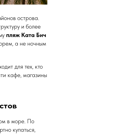
айонов острова.
труктуру и более
ому
пляж Ката Бич
орем, а не ночным
дит для тех, кто
йти кафе, магазины
истов
ом в море. По
ртно купаться,