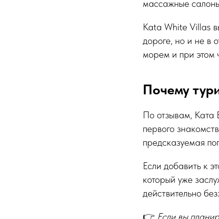
массажные салоны
Kata White Villas
дороге, но и не в 
морем и при этом 
Почему тур
По отзывам, Ката Б
первого знакомств
предсказуемая пог
Если добавить к 
который уже заслу
действительно без
👉
Если вы планир