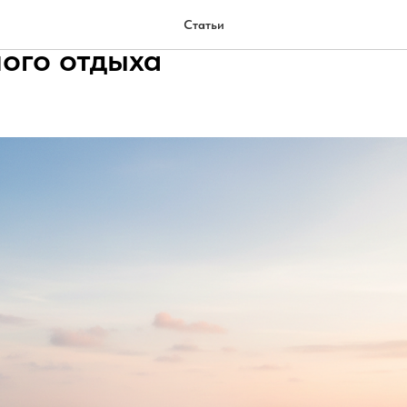
 Пхукет — популярный курор
Статьи
ого отдыха