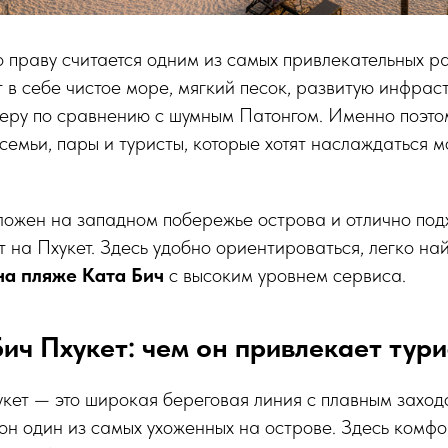
о праву считается одним из самых привлекательных р
т в себе чистое море, мягкий песок, развитую инфрас
еру по сравнению с шумным Патонгом. Именно поэт
емьи, пары и туристы, которые хотят наслаждаться м
ожен на западном побережье острова и отлично подхо
 на Пхукет. Здесь удобно ориентироваться, легко на
на пляже Ката Бич
с высоким уровнем сервиса.
ич Пхукет: чем он привлекает тур
кет — это широкая береговая линия с плавным заход
 он один из самых ухоженных на острове. Здесь комфо