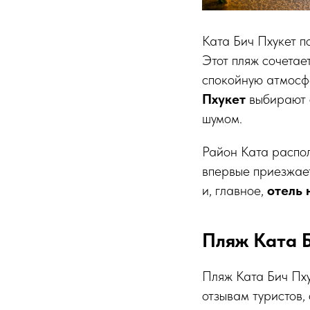
Ката Бич Пхукет п
Этот пляж сочетае
спокойную атмосф
Пхукет
выбирают с
шумом.
Район Ката распол
впервые приезжает
и, главное,
отель 
Пляж Ката Б
Пляж Ката Бич Пху
отзывам туристов,