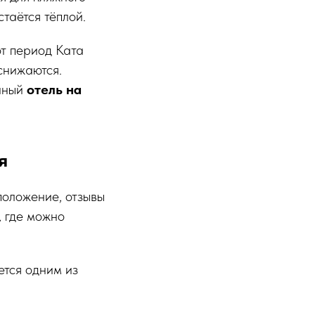
таётся тёплой.
от период Ката
снижаются.
енный
отель на
я
положение, отзывы
, где можно
ется одним из