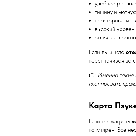
удобное распол
тишину и уютну
просторные и с
высокий уровень
отличное соотно
Если вы ищете
оте
переплачивая за с
👉
Именно такие о
планировать прож
Карта Пхуке
Если посмотреть
к
популярен. Всё не