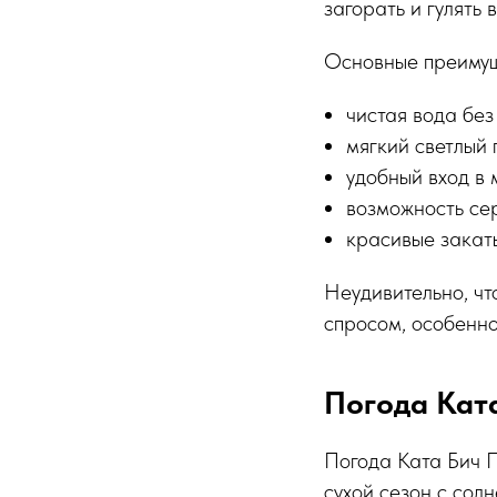
загорать и гулять 
Основные преимущ
чистая вода без
мягкий светлый 
удобный вход в 
возможность се
красивые закат
Неудивительно, ч
спросом, особенно
Погода Ката
Погода Ката Бич П
сухой сезон с сол