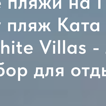
 пляжи на П
 пляж Ката 
ite Villas 
бор для отд