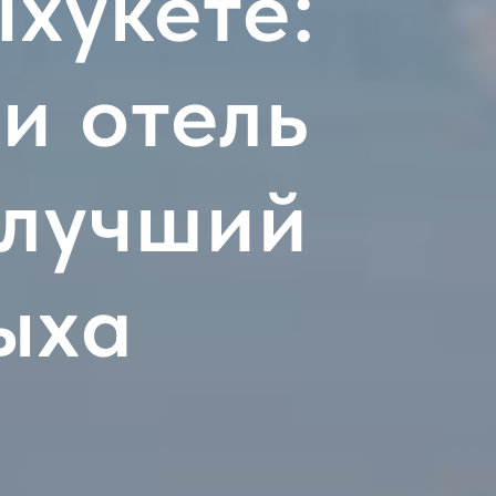
хукете:
и отель
- лучший
ыха