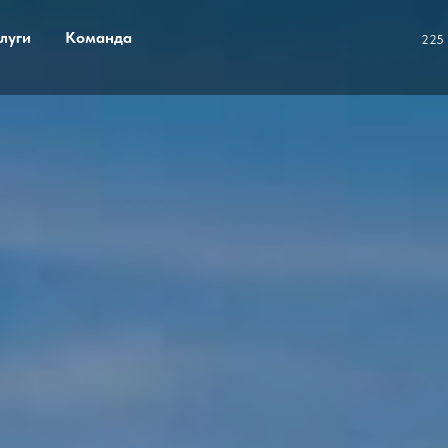
луги
Команда
225 