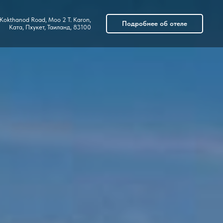
Kokthanod Road, Moo 2 T. Karon,
Подробнее об отеле
Ката, Пхукет, Таиланд, 83100