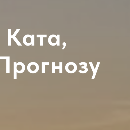
 Ката,
 Прогнозу