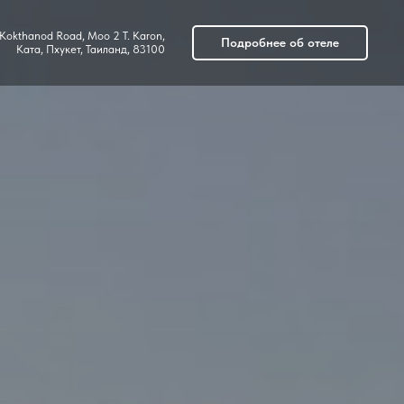
Kokthanod Road, Moo 2 T. Karon,
Подробнее об отеле
Ката, Пхукет, Таиланд, 83100