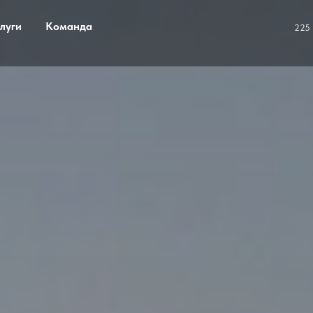
луги
Команда
225 